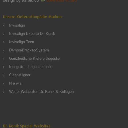
design by almedico
download vCard
Unsere Kieferorthopädie Marken:
Invisalign
Invisalign Experte Dr. Konik
Invisalign Teen
Damon-Bracket-System
Ganzheitliche Kieferorthopädie
Incognito · Lingualtechnik
Clear-Aligner
N e w s
Weiter Webseiten Dr. Konik & Kollegen
Dr. Konik Special-Websites: