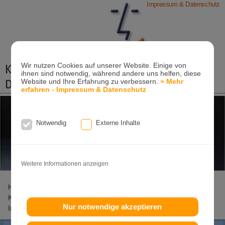
Impressum & Datenschutz
Kieferorthopädische Praxis
Wir nutzen Cookies auf unserer Website. Einige von
ihnen sind notwendig, während andere uns helfen, diese
Dr. Konik & Kollegen
Website und Ihre Erfahrung zu verbessern.
» Mehr
erfahren - Impressum & Datenschutz
Zahn- und Kieferregulierungen für Kinder und
Erwachsene
Notwendig
Externe Inhalte
Ganzheitliche-Kieferorthopädie
Erwachsenen-Kieferorthopädie
Tel. +49
(0)7151-96 94 0-0
·
www.konik.de
Weitere Informationen anzeigen
Home
Lageplan
Behandlungs-Spektrum
KFO Kinder
KFO Erwachsene
Invisalign
Invisalign-Teen
Damon
Nur notwendige akzeptieren
Incognito
Clear-Aligner
Patienteninfo