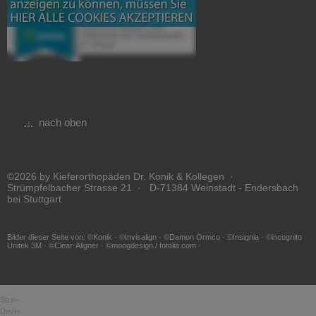
nach oben
©2026 by Kieferorthopäden Dr. Konik & Kollegen ·
Strümpfelbacher Strasse 21 · D-71384 Weinstadt - Endersbach
bei Stuttgart
Bilder dieser Seite von: ©Konik · ©Invisalign · ©Damon Ormco · ©Insignia · ©incognito
Unitek 3M · ©Clear-Aligner · ©moogdesign / fotolia.com ·
Size=
Devi=