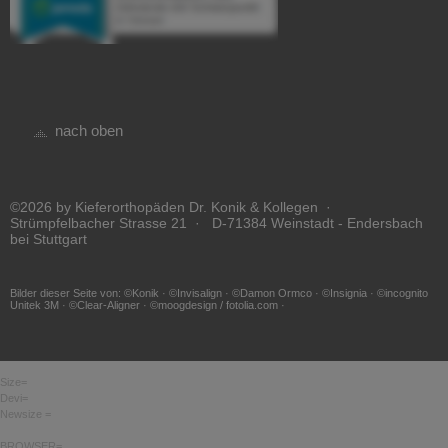
nach oben
©2026 by Kieferorthopäden Dr. Konik & Kollegen ·
Strümpfelbacher Strasse 21 · D-71384 Weinstadt - Endersbach
bei Stuttgart
Bilder dieser Seite von: ©Konik · ©Invisalign · ©Damon Ormco · ©Insignia · ©incognito
Unitek 3M · ©Clear-Aligner · ©moogdesign / fotolia.com ·
Size=
Devi=
Newsize =
BROWSER=