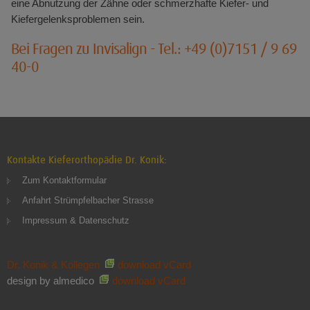
eine Abnutzung der Zähne oder schmerzhafte Kiefer- und
Kiefergelenksproblemen sein.
Bei Fragen zu Invisalign - Tel.: +49 (0)7151 / 9 69
40-0
Kontakte Kieferorthopädie Dr. Konik:
Zum Kontaktformular
Anfahrt Strümpfelbacher Strasse
Impressum & Datenschutz
Dr. Konik & Kollegen
download vCard
design by almedico
download vCard