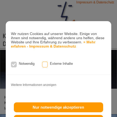
Impressum & Datenschutz
Wir nutzen Cookies auf unserer Website. Einige von
Kieferorthopädische Praxis
ihnen sind notwendig, während andere uns helfen, diese
Dr. Konik & Kollegen
Website und Ihre Erfahrung zu verbessern.
» Mehr
erfahren - Impressum & Datenschutz
Zahn- und Kieferregulierungen für Kinder und
Erwachsene
Notwendig
Externe Inhalte
Ganzheitliche-Kieferorthopädie
Erwachsenen-Kieferorthopädie
Tel. +49
(0)7151-96 94 0-0
·
www.konik.de
Weitere Informationen anzeigen
Home
Lageplan
Behandlungs-Spektrum
KFO Kinder
KFO Erwachsene
Invisalign
Invisalign-Teen
Damon
Nur notwendige akzeptieren
Incognito
Clear-Aligner
Patienteninfo