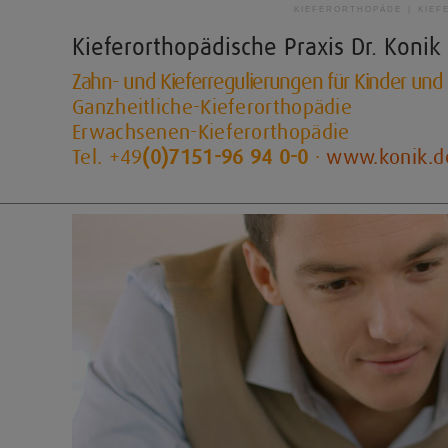
KIEFERORTHOPÄDE | KIEF
Kieferorthopädische Praxis
Dr. Konik
Zahn- und Kieferregulierungen für Kinder un
Ganzheitliche-Kieferorthopädie
Erwachsenen-Kieferorthopädie
Tel. +49
(0)7151-96 94 0-0
·
www.konik.d