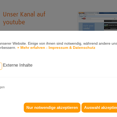
Unser Kanal auf
youtube
Als moderne, kieferorthopädische
Praxis präsentieren wir uns
unserer Website. Einige von ihnen sind notwendig, während andere uns
natürlich auch im Internet immer
erbessern.
» Mehr erfahren - Impressum & Datenschutz
up-to-date. Dazu gehört für uns
neben einer aktuellen Website mit
vielen Infos und interessanten
Externe Inhalte
Meldungen auch der Auftritt in den
sozialen Netzwerken und bei
youtube. Dass wir in facebook und
twitter vertreten sind, wissen Sie ja
igen
bereits, aber haben Sie schon
unseren youtube-Kanal gesehen?
Nur notwendige akzeptieren
Auswahl akzeptie
Dort präsentieren wir Ihnen aktuelle Filme, z. B. zur ganzheitlichen 
Film über das Damon-System.