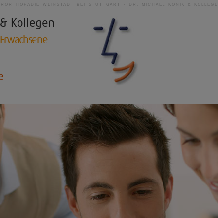
ERORTHOPÄDIE WEINSTADT BEI STUTTGART · DR. MICHAEL KONIK & KOLLEG
 & Kollegen
d Erwachsene
e