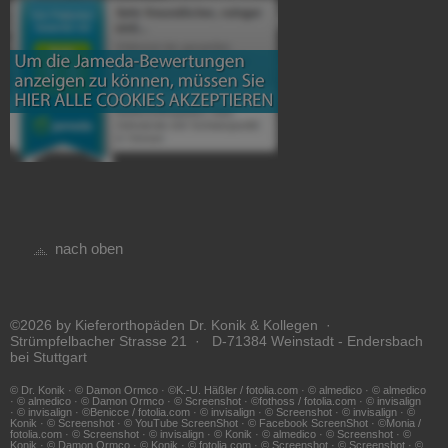
nach oben
©2026 by Kieferorthopäden Dr. Konik & Kollegen ·
Strümpfelbacher Strasse 21 · D-71384 Weinstadt - Endersbach
bei Stuttgart
© Dr. Konik · © Damon Ormco · ©K.-U. Häßler / fotolia.com · © almedico · © almedico
· © almedico · © Damon Ormco · © Screenshot · ©fothoss / fotolia.com · © invisalign
· © invisalign · ©Benicce / fotolia.com · © invisalign · © Screenshot · © invisalign · ©
Konik · © Screenshot · © YouTube ScreenShot · © Facebook ScreenShot · ©Monia /
fotolia.com · © Screenshot · © invisalign · © Konik · © almedico · © Screenshot · ©
Konik · © Damon Ormco · © Konik · © fotolia.com · © Screenshot · © Screenshot · ©