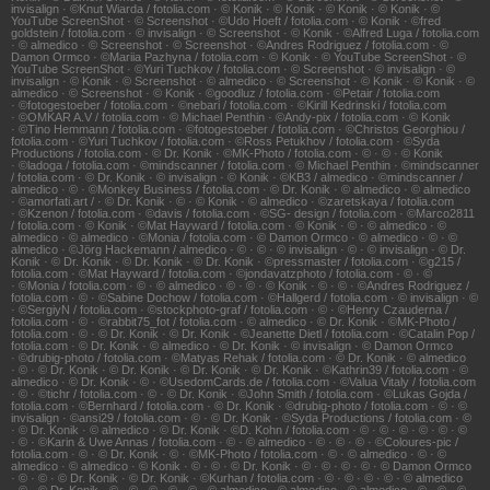
invisalign · ©Knut Wiarda / fotolia.com · © Konik · © Konik · © Konik · © Konik · ©
YouTube ScreenShot · © Screenshot · ©Udo Hoeft / fotolia.com · © Konik · ©fred
goldstein / fotolia.com · © invisalign · © Screenshot · © Konik · ©Alfred Luga / fotolia.com
· © almedico · © Screenshot · © Screenshot · ©Andres Rodriguez / fotolia.com · ©
Damon Ormco · ©Mariia Pazhyna / fotolia.com · © Konik · © YouTube ScreenShot · ©
YouTube ScreenShot · ©Yuri Tuchkov / fotolia.com · © Screenshot · © invisalign · ©
invisalign · © Konik · © Screenshot · © almedico · © Screenshot · © Konik · © Konik · ©
almedico · © Screenshot · © Konik · ©goodluz / fotolia.com · ©Petair / fotolia.com
· ©fotogestoeber / fotolia.com · ©nebari / fotolia.com · ©Kirill Kedrinski / fotolia.com
· ©OMKAR A.V / fotolia.com · © Michael Penthin · ©Andy-pix / fotolia.com · © Konik
· ©Tino Hemmann / fotolia.com · ©fotogestoeber / fotolia.com · ©Christos Georghiou /
fotolia.com · ©Yuri Tuchkov / fotolia.com · ©Ross Petukhov / fotolia.com · ©Syda
Productions / fotolia.com · © Dr. Konik · ©MK-Photo / fotolia.com · © · © · © Konik
· ©ladoga / fotolia.com · ©mindscanner / fotolia.com · © Michael Penthin · ©mindscanner
/ fotolia.com · © Dr. Konik · © invisalign · © Konik · ©KB3 / almedico · ©mindscanner /
almedico · © · ©Monkey Business / fotolia.com · © Dr. Konik · © almedico · © almedico
· ©amorfati.art / · © Dr. Konik · © · © Konik · © almedico · ©zaretskaya / fotolia.com
· ©Kzenon / fotolia.com · ©davis / fotolia.com · ©SG- design / fotolia.com · ©Marco2811
/ fotolia.com · © Konik · ©Mat Hayward / fotolia.com · © Konik · © · © almedico · ©
almedico · © almedico · ©Monia / fotolia.com · © Damon Ormco · © almedico · © · ©
almedico · ©Jörg Hackemann / almedico · © · © · © invisalign · © · © invisalign · © Dr.
Konik · © Dr. Konik · © Dr. Konik · © Dr. Konik · ©pressmaster / fotolia.com · ©g215 /
fotolia.com · ©Mat Hayward / fotolia.com · ©jondavatzphoto / fotolia.com · © · ©
· ©Monia / fotolia.com · © · © almedico · © · © · © Konik · © · © · ©Andres Rodriguez /
fotolia.com · © · ©Sabine Dochow / fotolia.com · ©Hallgerd / fotolia.com · © invisalign · ©
· ©SergiyN / fotolia.com · ©stockphoto-graf / fotolia.com · © · ©Henry Czauderna /
fotolia.com · © · ©rabbit75_fot / fotolia.com · © almedico · © Dr. Konik · ©MK-Photo /
fotolia.com · © · © Dr. Konik · © Dr. Konik · ©Jeanette Dietl / fotolia.com · ©Catalin Pop /
fotolia.com · © Dr. Konik · © almedico · © Dr. Konik · © invisalign · © Damon Ormco
· ©drubig-photo / fotolia.com · ©Matyas Rehak / fotolia.com · © Dr. Konik · © almedico
· © · © Dr. Konik · © Dr. Konik · © Dr. Konik · © Dr. Konik · ©Kathrin39 / fotolia.com · ©
almedico · © Dr. Konik · © · ©UsedomCards.de / fotolia.com · ©Valua Vitaly / fotolia.com
· © · ©tichr / fotolia.com · © · © Dr. Konik · ©John Smith / fotolia.com · ©Lukas Gojda /
fotolia.com · ©Bernhard / fotolia.com · © Dr. Konik · ©drubig-photo / fotolia.com · © · ©
invisalign · ©ansi29 / fotolia.com · © · © Dr. Konik · ©Syda Productions / fotolia.com · ©
· © Dr. Konik · © almedico · © Dr. Konik · ©D. Kohn / fotolia.com · © · © · © · © · © · ©
· © · ©Karin & Uwe Annas / fotolia.com · © · © almedico · © · © · © · ©Coloures-pic /
fotolia.com · © · © Dr. Konik · © · ©MK-Photo / fotolia.com · © · © almedico · © · ©
almedico · © almedico · © Konik · © · © · © Dr. Konik · © · © · © · © · © Damon Ormco
· © · © · © Dr. Konik · © Dr. Konik · ©Kurhan / fotolia.com · © · © · © · © · © almedico
· © · © Dr. Konik · © · © · © · © · © · © almedico · © almedico · © almedico · © · © · ©