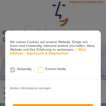
Impressum & Datenschutz
Kieferorthopädische Praxis
Dr. Konik & Kollegen
Wir nutzen Cookies auf unserer Website. Einige von
ihnen sind notwendig, während andere uns helfen, diese
Zahn- und Kieferregulierungen für Kinder und
Website und Ihre Erfahrung zu verbessern.
» Mehr
Erwachsene
erfahren - Impressum & Datenschutz
Ganzheitliche-Kieferorthopädie
Erwachsenen-Kieferorthopädie
Tel. +49
(0)7151-96 94 0-0
·
www.konik.de
Notwendig
Externe Inhalte
Home
Lageplan
Behandlungs-Spektrum
KFO Kinder
Weitere Informationen anzeigen
KFO Erwachsene
Invisalign
Invisalign-Teen
Damon
Incognito
Clear-Aligner
Patienteninfo