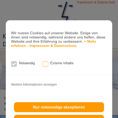
Impressum & Datenschutz
Wir nutzen Cookies auf unserer Website. Einige von
Kieferorthopädische Praxis
ihnen sind notwendig, während andere uns helfen, diese
Website und Ihre Erfahrung zu verbessern.
» Mehr
Dr. Konik & Kollegen
erfahren - Impressum & Datenschutz
Zahn- und Kieferregulierungen für Kinder und
Erwachsene
Notwendig
Externe Inhalte
Ganzheitliche-Kieferorthopädie
Erwachsenen-Kieferorthopädie
Tel. +49
(0)7151-96 94 0-0
·
www.konik.de
Weitere Informationen anzeigen
Home
Lageplan
Behandlungs-Spektrum
KFO Kinder
KFO Erwachsene
Invisalign
Invisalign-Teen
Damon
Nur notwendige akzeptieren
Incognito
Clear-Aligner
Patienteninfo