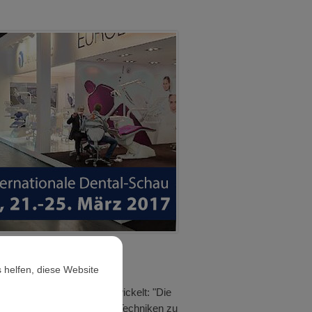
m Ort zu informieren!"
 helfen, diese Website
ieferorthopädie weiterentwickelt: "Die
hkeiten, Anbieter und neue Techniken zu