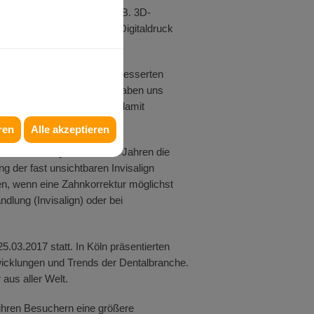
iden. Dieses Mal waren z. B. 3D-
nd Clear-Aligner oder der Digitaldruck
™ 3D-Scanner mit einem verbesserten
tspannt zurücklegen: "Wir haben uns
ent™ 3D-Scannerrs und die damit
eden."
ren
Alle akzeptieren
tadt bei Stuttgart auch seit Jahren die
ng der fast unsichtbaren Invisalign
n, wenn eine Zahnkorrektur möglichst
ndlung (Invisalign) oder bei
5.03.2017 statt. In Köln präsentierten
wicklungen und Trends der Dentalbranche.
aus aller Welt.
ihren Besuchern eine größere