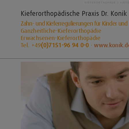
KIEFERORTHOPÄDE | KIEF
Kieferorthopädische Praxis
Dr. Konik
Zahn- und Kieferregulierungen für Kinder un
Ganzheitliche-Kieferorthopädie
Erwachsenen-Kieferorthopädie
Tel. +49
(0)7151-96 94 0-0
·
www.konik.d