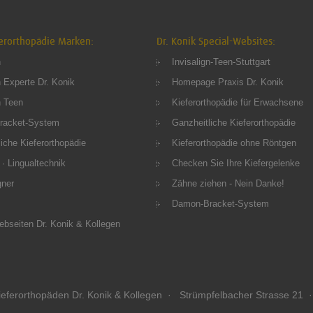
erorthopädie Marken:
Dr. Konik Special-Websites:
n
Invisalign-Teen-Stuttgart
n Experte Dr. Konik
Homepage Praxis Dr. Konik
n Teen
Kieferorthopädie für Erwachsene
racket-System
Ganzheitliche Kieferorthopädie
iche Kieferorthopädie
Kieferorthopädie ohne Röntgen
 · Lingualtechnik
Checken Sie Ihre Kiefergelenke
gner
Zähne ziehen - Nein Danke!
Damon-Bracket-System
ebseiten Dr. Konik & Kollegen
eferorthopäden Dr. Konik & Kollegen · Strümpfelbacher Strasse 21 ·