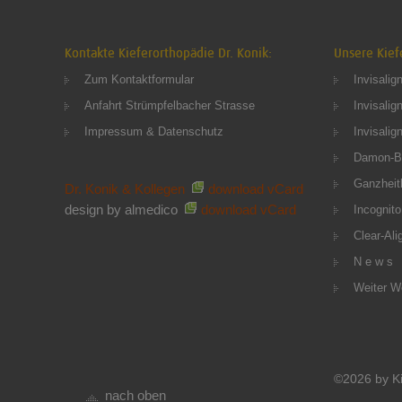
Kontakte Kieferorthopädie Dr. Konik:
Unsere Kief
Zum Kontaktformular
Invisalig
Anfahrt Strümpfelbacher Strasse
Invisalig
Impressum & Datenschutz
Invisalig
Damon-B
Ganzheitl
Dr. Konik & Kollegen
download vCard
design by almedico
download vCard
Incognito
Clear-Ali
N e w s
Weiter W
©2026 by Ki
nach oben