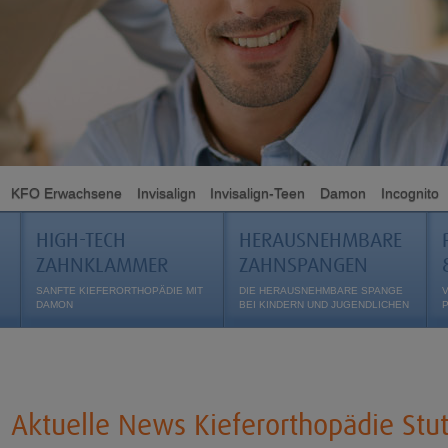
KFO Erwachsene
Invisalign
Invisalign-Teen
Damon
Incognito
HIGH-TECH
HERAUSNEHMBARE
ZAHNKLAMMER
ZAHNSPANGEN
SANFTE KIEFERORTHOPÄDIE MIT
DIE HERAUSNEHMBARE SPANGE
DAMON
BEI KINDERN UND JUGENDLICHEN
Aktuelle News Kieferorthopädie Stut