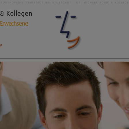
ERORTHOPÄDIE WEINSTADT BEI STUTTGART · DR. MICHAEL KONIK & KOLLEG
 & Kollegen
d Erwachsene
e