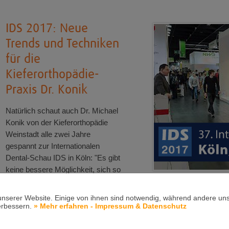
IDS 2017: Neue
Trends und Techniken
für die
Kieferorthopädie-
Praxis Dr. Konik
Natürlich schaut auch Dr. Michael
Konik von der Kieferorthopädie
Weinstadt alle zwei Jahre
gespannt zur Internationalen
Dental-Schau IDS in Köln: "Es gibt
keine bessere Möglichkeit, sich so
kompakt und umfangreich über
sämtliche Neuentwicklungen und Trends der Dentalbranche an eine
unserer Website. Einige von ihnen sind notwendig, während andere uns
erbessern.
» Mehr erfahren - Impressum & Datenschutz
Kieferorthopäde Dr. Michael Konik weiß, wie schnell sich moderne K
Internationale Dental-Schau IDS bietet uns jedes Mal beste Möglic