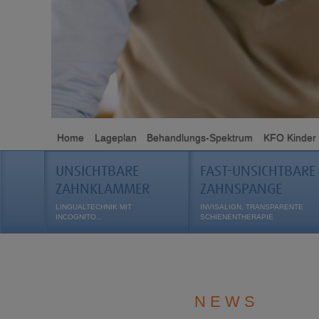
Home
Lageplan
Behandlungs-Spektrum
KFO Kinder
UNSICHTBARE
FAST-UNSICHTBARE
ZAHNKLAMMER
ZAHNSPANGE
LINGUALTECHNIK MIT
INVISALIGN, TRANSPARENTE
INCOGNITO...
SCHIENENTHERAPIE
N E W S