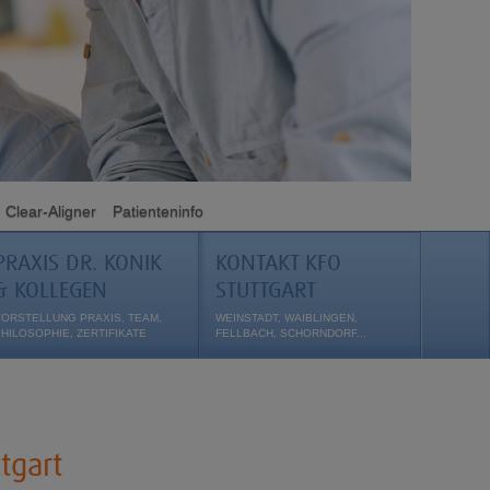
Clear-Aligner
Patienteninfo
PRAXIS DR. KONIK
KONTAKT KFO
& KOLLEGEN
STUTTGART
VORSTELLUNG PRAXIS, TEAM,
WEINSTADT, WAIBLINGEN,
PHILOSOPHIE, ZERTIFIKATE
FELLBACH, SCHORNDORF...
tgart